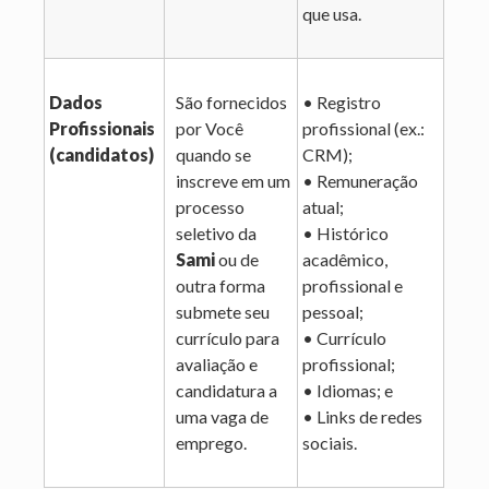
que usa.
Dados
São fornecidos
• Registro
Profissionais
por Você
profissional (ex.:
(candidatos)
quando se
CRM);
inscreve em um
• Remuneração
processo
atual;
seletivo da
• Histórico
Sami
ou de
acadêmico,
outra forma
profissional e
submete seu
pessoal;
currículo para
• Currículo
avaliação e
profissional;
candidatura a
• Idiomas; e
uma vaga de
• Links de redes
emprego.
sociais.