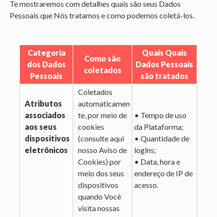
Te mostraremos com detalhes quais são seus Dados
Pessoais que Nós tratamos e como podemos coletá-los.
Categoria
Quais Quais
Como são
dos Dados
Dados Pessoais
coletados
Pessoais
são tratados
Coletados
Atributos
automaticamen
associados
te, por meio de
• Tempo de uso
aos seus
cookies
da Plataforma;
dispositivos
(
consulte aqui
• Quantidade de
eletrônicos
nosso Aviso de
logins;
Cookies
) por
• Data, hora e
meio dos seus
endereço de IP de
dispositivos
acesso.
quando Você
visita nossas