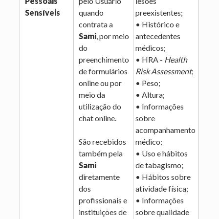
Pessoais
pelo Usuário
lesões
Sensíveis
quando
preexistentes;
contrata a
• Histórico e
Sami
, por meio
antecedentes
do
médicos;
preenchimento
• HRA -
Health
de formulários
Risk Assessment
;
online ou por
• Peso;
meio da
• Altura;
utilização do
• Informações
chat online.
sobre
acompanhamento
São recebidos
médico;
também pela
• Uso e hábitos
Sami
de tabagismo;
diretamente
• Hábitos sobre
dos
atividade física;
profissionais e
• Informações
instituições de
sobre qualidade