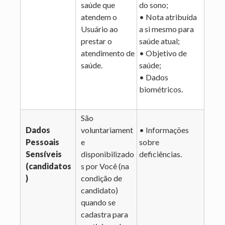
saúde que
do sono;
atendem o
• Nota atribuída
Usuário ao
a si mesmo para
prestar o
saúde atual;
atendimento de
• Objetivo de
saúde.
saúde;
• Dados
biométricos.
São
Dados
voluntariament
• Informações
Pessoais
e
sobre
Sensíveis
disponibilizado
deficiências.
(candidatos
s por Você (na
)
condição de
candidato)
quando se
cadastra para