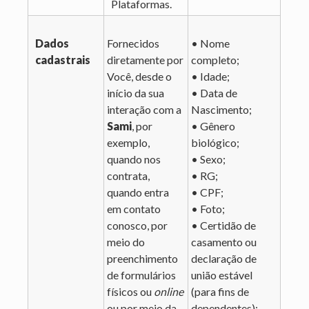
Plataformas.
Dados
Fornecidos
• Nome
cadastrais
diretamente por
completo;
Você, desde o
• Idade;
início da sua
• Data de
interação com a
Nascimento;
Sami
, por
• Gênero
exemplo,
biológico;
quando nos
• Sexo;
contrata,
• RG;
quando entra
• CPF;
em contato
• Foto;
conosco, por
• Certidão de
meio do
casamento ou
preenchimento
declaração de
de formulários
união estável
físicos ou
online
(para fins de
ou por meio da
dependentes);