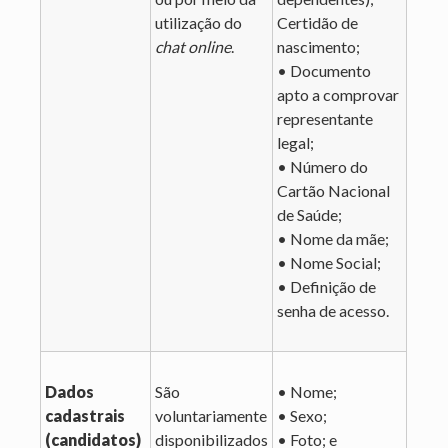
utilização do
Certidão de
chat
online
.
nascimento;
• Documento
apto a comprovar
representante
legal;
• Número do
Cartão Nacional
de Saúde;
• Nome da mãe;
• Nome Social;
• Definição de
senha de acesso.
Dados
São
• Nome;
cadastrais
voluntariamente
• Sexo;
(candidatos)
disponibilizados
• Foto; e